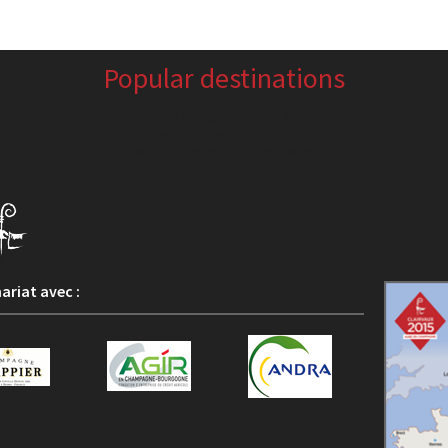
Popular destinations
Casino En Ligne France Légal
Jouer Au Poker En Ligne
Meilleur Casino En Ligne France
Casino En Ligne France
ariat avec :