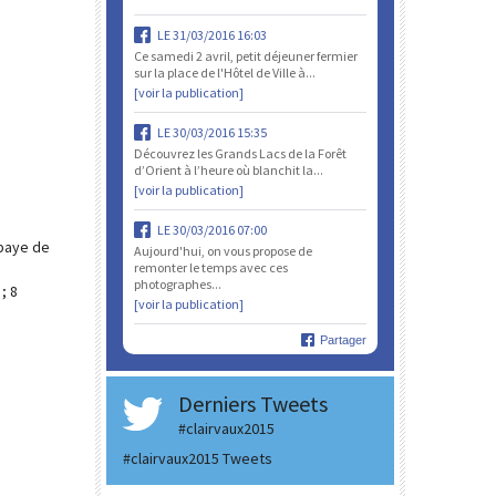
LE 31/03/2016 16:03
Ce samedi 2 avril, petit déjeuner fermier
sur la place de l'Hôtel de Ville à...
[voir la publication]
LE 30/03/2016 15:35
Découvrez les Grands Lacs de la Forêt
d’Orient à l’heure où blanchit la...
[voir la publication]
LE 30/03/2016 07:00
bbaye de
Aujourd'hui, on vous propose de
remonter le temps avec ces
photographes...
; 8
[voir la publication]
Partager
Derniers Tweets
#clairvaux2015
#clairvaux2015 Tweets