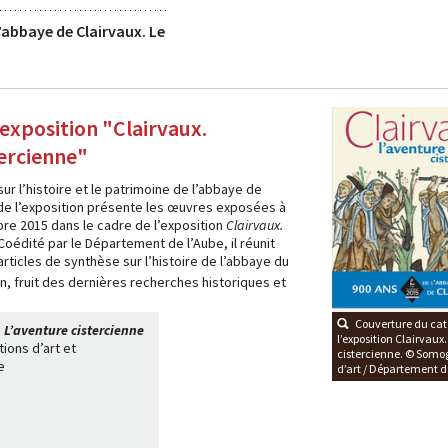
’abbaye de Clairvaux. Le
’exposition "Clairvaux.
tercienne"
r l’histoire et le patrimoine de l’abbaye de
 de l’exposition présente les œuvres exposées à
re 2015 dans le cadre de l’exposition
Clairvaux.
 Coédité par le Département de l’Aube, il réunit
rticles de synthèse sur l’histoire de l’abbaye du
on, fruit des dernières recherches historiques et
Couverture du cat
 L’aventure cistercienne
l’exposition Clairvaux
ions d’art et
cistercienne. © Somo
e
d’art / Département d