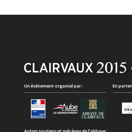
Un événement organisé par :
En parten
Autres soutiens et mécènes de l'abbaye :