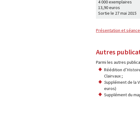
4 000 exemplaires
13,90 euros
Sortie le 27 mai 2015
Présentation et séanc
Autres publica
Parmi les autres publica
Réédition d’
Histoir
Clairvaux ;
S
upplément de la 
euros)
Supplément du magaz