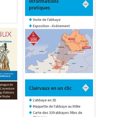
Informations
pratiques
Visite de l'abbaye
Exposition - événement
alogue de
Clairvaux en un clic
. L’aventure
gy-Éditions
e l’Aube
L'abbaye en 3D
Maquette de l'abbaye au XVIIIe
Carte des 339 abbayes filles de