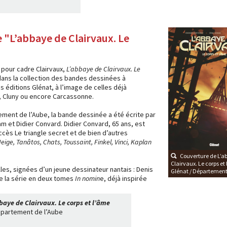
 "L’abbaye de Clairvaux. Le
"
t pour cadre Clairvaux,
L’abbaye de Clairvaux. Le
 dans la collection des bandes dessinées à
s éditions Glénat, à l’image de celles déjà
s, Cluny ou encore Carcassonne.
ement de l’Aube, la bande dessinée a été écrite par
am et Didier Convard. Didier Convard, 65 ans, est
uccès Le triangle secret et de bien d’autres
eige, Tanâtos, Chats, Toussaint, Finkel, Vinci, Kaplan
Couverture de L’a
Clairvaux. Le corps et
elles, signées d’un jeune dessinateur nantais : Denis
Glénat / Département
de la série en deux tomes
In nomin
e, déjà inspirée
baye de Clairvaux. Le corps et l’âme
épartement de l’Aube