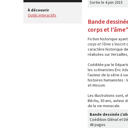
Sortie le 4 juin 2015
À découvrir
Outils interactifs
Bande dessinée
corps et l’âme
Fiction historique ayan
corps et l’âme
s’inscrit
caractère historique de
réalisées sur Versaille
Coéditée par le Départ
les scénaristes Éric Ad
l’auteur de la série à s
histoires humanistes :
N
et
Masso
n.
Les illustrations sont, 
Béchu, 30 ans, auteur 
de la vie monacale.
Bande dessinée
L’ab
Coédition Glénat et D
48 pages