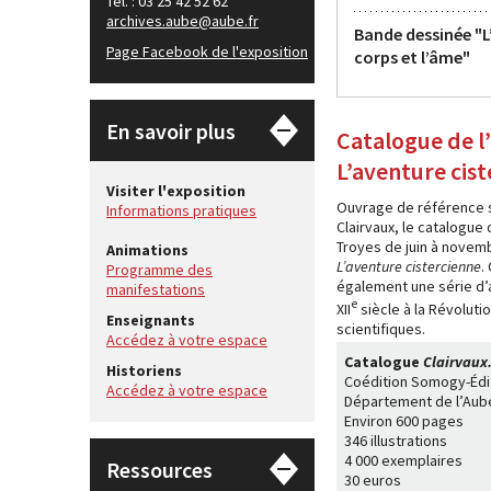
Tél. : 03 25 42 52 62
archives.aube@aube.fr
Bande dessinée "L
Page Facebook de l'exposition
corps et l’âme"
En savoir plus
Catalogue de l
L’aventure cis
Visiter l'exposition
Ouvrage de référence su
Informations pratiques
Clairvaux, le catalogue
Troyes de juin à novemb
Animations
L’aventure cistercienne
.
Programme des
également une série d’a
manifestations
e
XII
siècle à la Révoluti
Enseignants
scientifiques.
Accédez à votre espace
Catalogue
Clairvaux.
Historiens
Coédition Somogy-Édit
Accédez à votre espace
Département de l’Aub
Environ 600 pages
346 illustrations
4 000 exemplaires
Ressources
30 euros