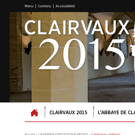
Menu
|
Contenu
|
Accessibilité
CLAIRVAUX 2015
L'ABBAYE DE CL
Accueil
/
LA GRANDE EXPOSITION À TROYES /
Catalogue - éditions