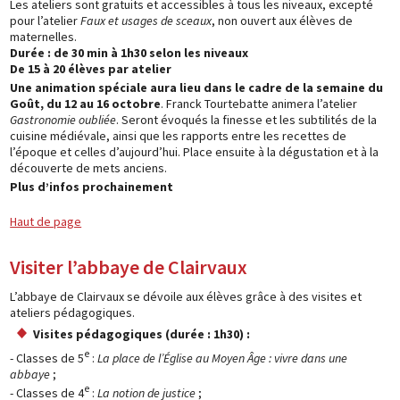
Les ateliers sont gratuits et accessibles à tous les niveaux, excepté
pour l’atelier
Faux et usages de sceaux
, non ouvert aux élèves de
maternelles.
Durée : de 30 min à 1h30 selon les niveaux
De 15 à 20 élèves par atelier
Une animation spéciale aura lieu dans le cadre de la semaine du
Goût, du 12 au 16 octobre
. Franck Tourtebatte animera l’atelier
Gastronomie oubliée
. Seront évoqués la finesse et les subtilités de la
cuisine médiévale, ainsi que les rapports entre les recettes de
l’époque et celles d’aujourd’hui. Place ensuite à la dégustation et à la
découverte de mets anciens.
Plus d’infos prochainement
Haut de page
Visiter l’abbaye de Clairvaux
L’abbaye de Clairvaux se dévoile aux élèves grâce à des visites et
ateliers pédagogiques.
Visites pédagogiques (durée : 1h30) :
e
- Classes de 5
:
La place de l’Église au Moyen Âge : vivre dans une
abbaye
;
e
- Classes de 4
:
La notion de justice
;