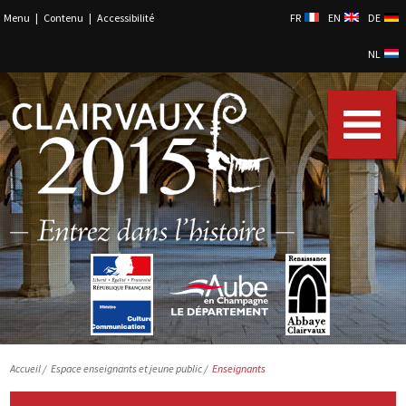
Menu
|
Contenu
|
Accessibilité
FR
EN
DE
NL
Accueil
/
Espace enseignants et jeune public /
Enseignants