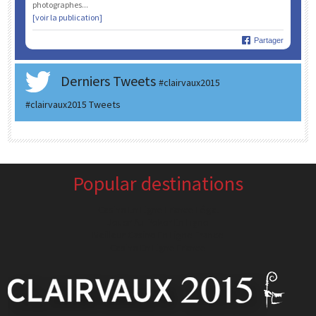
photographes...
[voir la publication]
Partager
Derniers Tweets
#clairvaux2015
#clairvaux2015 Tweets
Popular destinations
Casino En Ligne France Légal
Jouer Au Poker En Ligne
Meilleur Casino En Ligne France
Casino En Ligne France