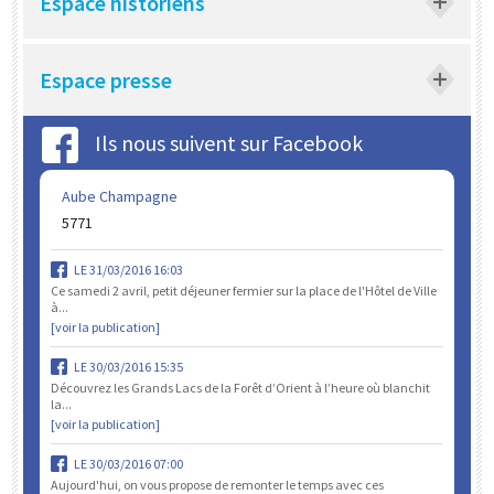
Espace historiens
Espace presse
Ils nous suivent sur Facebook
Aube Champagne
5771
LE 31/03/2016 16:03
Ce samedi 2 avril, petit déjeuner fermier sur la place de l'Hôtel de Ville
à...
[voir la publication]
LE 30/03/2016 15:35
Découvrez les Grands Lacs de la Forêt d’Orient à l’heure où blanchit
la...
[voir la publication]
LE 30/03/2016 07:00
Aujourd'hui, on vous propose de remonter le temps avec ces