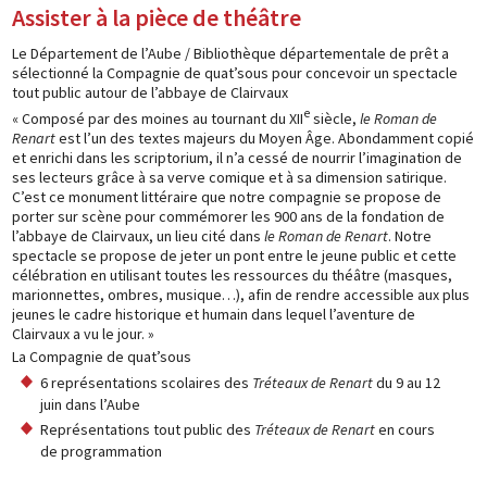
Assister à la pièce de théâtre
Le Département de l’Aube / Bibliothèque départementale de prêt a
sélectionné la Compagnie de quat’sous pour concevoir un spectacle
tout public autour de l’abbaye de Clairvaux
e
« Composé par des moines au tournant du XII
siècle,
le Roman de
Renart
est l’un des textes majeurs du Moyen Âge. Abondamment copié
et enrichi dans les scriptorium, il n’a cessé de nourrir l’imagination de
ses lecteurs grâce à sa verve comique et à sa dimension satirique.
C’est ce monument littéraire que notre compagnie se propose de
porter sur scène pour commémorer les 900 ans de la fondation de
l’abbaye de Clairvaux, un lieu cité dans
le Roman de Renart
. Notre
spectacle se propose de jeter un pont entre le jeune public et cette
célébration en utilisant toutes les ressources du théâtre (masques,
marionnettes, ombres, musique…), afin de rendre accessible aux plus
jeunes le cadre historique et humain dans lequel l’aventure de
Clairvaux a vu le jour. »
La Compagnie de quat’sous
6 représentations scolaires des
Tréteaux de Renart
du 9 au 12
juin dans l’Aube
Représentations tout public des
Tréteaux de Renart
en cours
de programmation