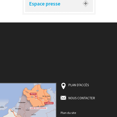
Espace presse
PLAN D'ACCÈS
NOUS CONTACTER
Plan du site