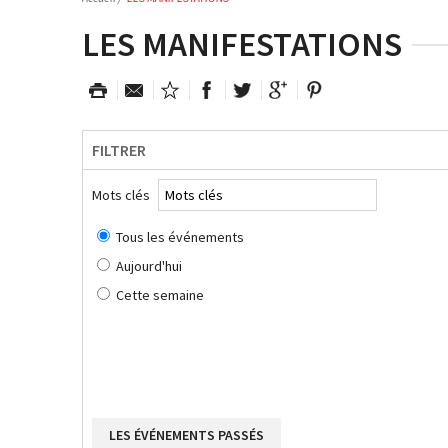
LES MANIFESTATIONS
FILTRER
Mots clés
Tous les événements
Aujourd'hui
Cette semaine
LES ÉVÉNEMENTS PASSÉS