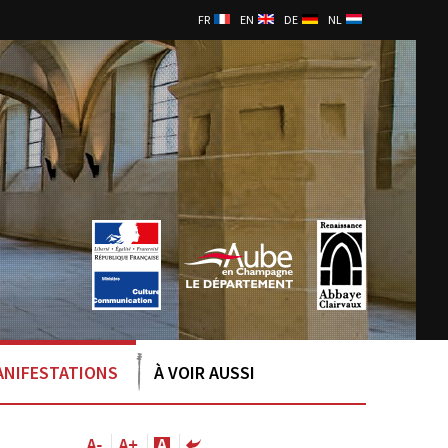
FR
EN
DE
NL
ANIFESTATIONS
À VOIR AUSSI