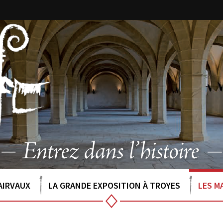
AIRVAUX
LA GRANDE EXPOSITION À TROYES
LES M