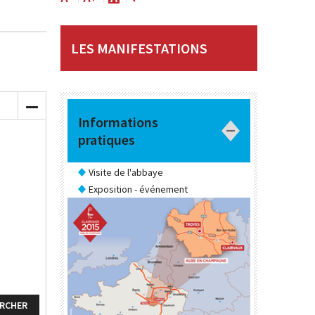
LES MANIFESTATIONS
Informations
pratiques
Visite de l'abbaye
Exposition - événement