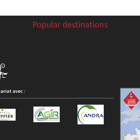
Popular destinations
Casino En Ligne France Légal
Jouer Au Poker En Ligne
Meilleur Casino En Ligne France
Casino En Ligne France
ariat avec :