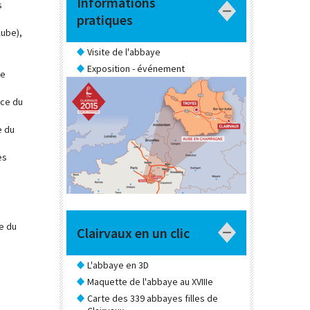
Informations
s
pratiques
Aube),
Visite de l'abbaye
Exposition - événement
de
ice du
e du
es
e du
Clairvaux en un clic
L'abbaye en 3D
Maquette de l'abbaye au XVIIIe
Carte des 339 abbayes filles de