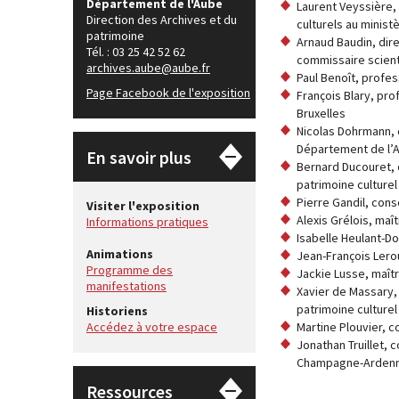
Département de l'Aube
Laurent Veyssière,
Direction des Archives et du
culturels au minist
patrimoine
Arnaud Baudin, dir
Tél. : 03 25 42 52 62
commissaire scienti
archives.aube@aube.fr
Paul Benoît, profe
Page Facebook de l'exposition
François Blary, pro
Bruxelles
Nicolas Dohrmann, 
Département de l’
En savoir plus
Bernard Ducouret, 
patrimoine cultur
Pierre Gandil, con
Visiter l'exposition
Alexis Grélois, maî
Informations pratiques
Isabelle Heulant-D
Animations
Jean-François Lero
Programme des
Jackie Lusse, maîtr
manifestations
Xavier de Massary,
patrimoine culture
Historiens
Accédez à votre espace
Martine Plouvier, c
Jonathan Truillet, 
Champagne-Ardenne
Ressources