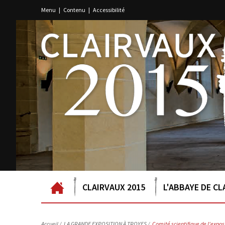
Menu
|
Contenu
|
Accessibilité
CLAIRVAUX 2015
L'ABBAYE DE CL
Accueil
/
LA GRANDE EXPOSITION À TROYES /
Comité scientifique de l'expos