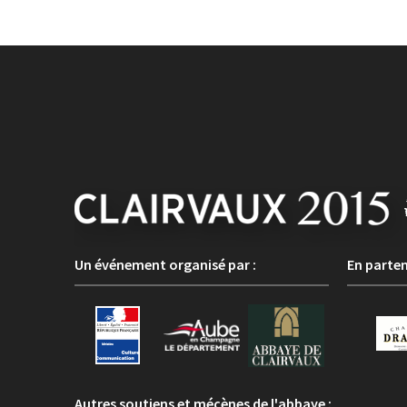
Un événement organisé par :
En parten
Autres soutiens et mécènes de l'abbaye :