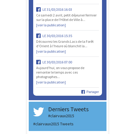
LE 31/03/2016 16:03
Ce samedi 2 avril, petit déjeuner fermier
sur la place de l'Hôtel de Ville à...
[voir la publication]
LE 30/03/2016 15:35
Découvrez les Grands Lacs de la Forêt
d’Orient à l’heure où blanchit la...
[voir la publication]
LE 30/03/2016 07:00
Aujourd'hui, on vous propose de
remonter le temps avec ces
photographes...
[voir la publication]
Partager
Derniers Tweets
#clairvaux2015
#clairvaux2015 Tweets