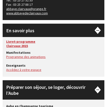
Tél. : 03 25 27 52 55
Fax : 03 25 27 88 17
abbaye.clairvaux@orange.fr
www.abbayedeclairvaux.com
En savoir plus
Livret-programme
Clairvaux 2015
Manifestations
Programme des animations
Enseignants
Accédez à votre espace
Préparer son séjour, se loger, découvrir
l’Aube
Aube en Champagne tourisme