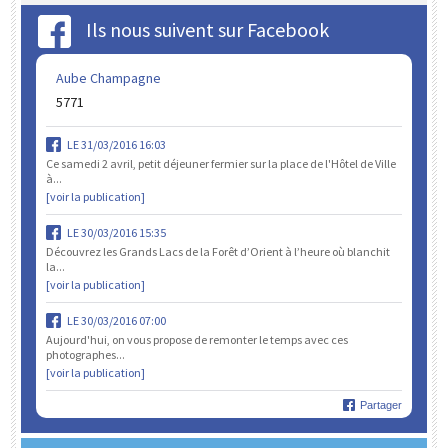
Ils nous suivent sur Facebook
Aube Champagne
5771
LE 31/03/2016 16:03
Ce samedi 2 avril, petit déjeuner fermier sur la place de l'Hôtel de Ville
à...
[voir la publication]
LE 30/03/2016 15:35
Découvrez les Grands Lacs de la Forêt d’Orient à l’heure où blanchit
la...
[voir la publication]
LE 30/03/2016 07:00
Aujourd'hui, on vous propose de remonter le temps avec ces
photographes...
[voir la publication]
Partager