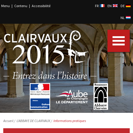
Menu
|
Contenu
|
Accessibilité
FR
EN
DE
NL
Accueil
/
L'ABBAYE DE CLAIRVAUX /
Informations pratiques