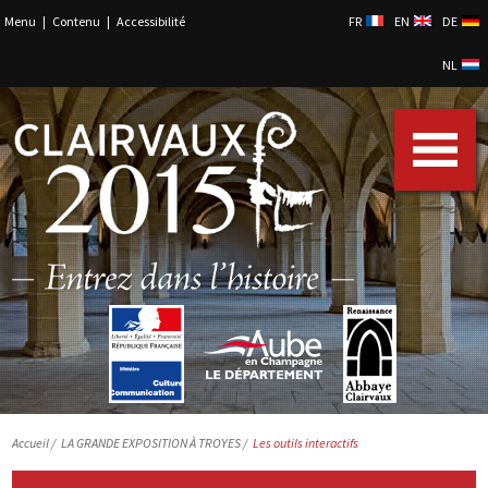
Menu
|
Contenu
|
Accessibilité
FR
EN
DE
NL
Accueil
/
LA GRANDE EXPOSITION À TROYES /
Les outils interactifs